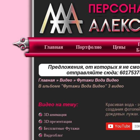
Главная
Портфолио
Цены
Б
Предложения, от которых я не смо
отправляйте сюда: 6017537
Главная
»
Видео
»
Футажи Вода Видео
В альбоме "Футажи Вода Видео"
3
видео
Видео на тему:
Красивая вода - 
создания фотопей
дождевых лужах.
3D анимация
3D презентации
Бесплатные Футажи
Видеоблог