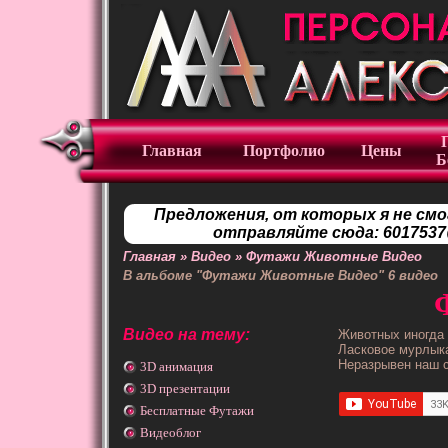
Главная
Портфолио
Цены
Б
Предложения, от которых я не смо
отправляйте сюда: 6017537
Главная
»
Видео
»
Футажи Животные Видео
В альбоме "Футажи Животные Видео"
6
видео
Видео на тему:
Животных иногда 
Ласковое мурлыка
Неразрывен наш 
3D анимация
3D презентации
Бесплатные Футажи
Видеоблог