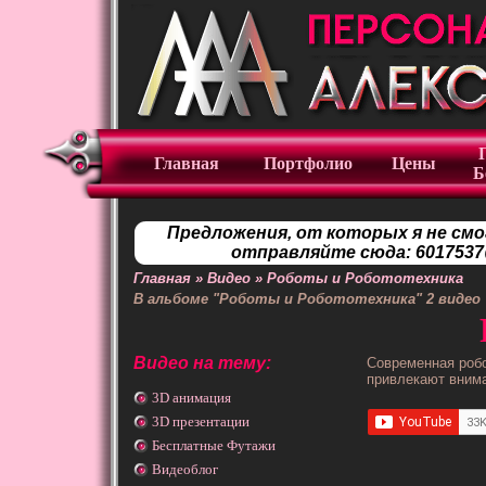
Главная
Портфолио
Цены
Б
Предложения, от которых я не смо
отправляйте сюда: 6017537
Главная
»
Видео
»
Роботы и Робототехника
В альбоме "Роботы и Робототехника"
2
видео
Видео на тему:
Современная робо
привлекают внима
3D анимация
3D презентации
Бесплатные Футажи
Видеоблог