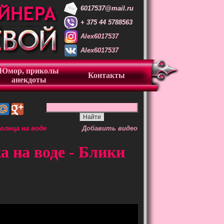
6017537@mail.ru
+ 375 44 5788563
Alex6017537
Alex6017537
Юмор, приколы
Контакты
анекдоты
олнца на воде
Добавить видео
а на воде - Блики