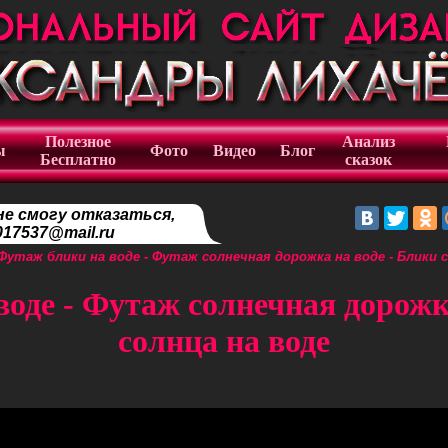
Полезное
Анализ
ы
Фото
Видео
Блог
Бесплатно
сказок
не смогу отказаться,
17537@mail.ru
Футаж блики на воде - Футаж солнечная дорожка на воде - Блики с
оде - Футаж солнечная дорожк
солнца на воде