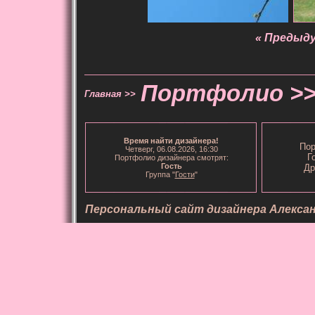
« Предыд
Портфолио >
Главная >>
Время
найти дизайнера
!
Пор
Четверг, 06.08.2026, 16:30
Г
Портфолио дизайнера смотрят:
Гость
Др
Группа "
Гости
"
Персональный сайт дизайнера Алекса