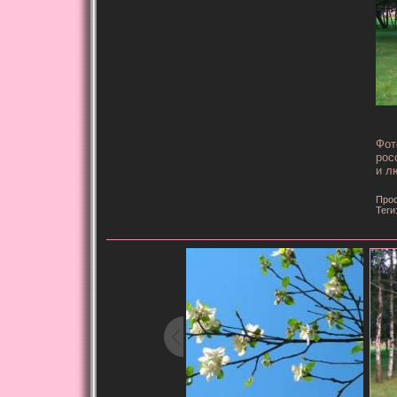
Фот
рос
и л
Прос
Теги