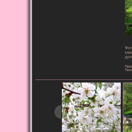
Фот
кан
дух
Прос
Теги