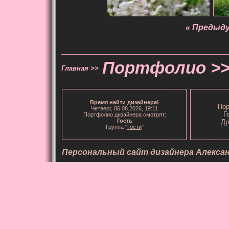
« Предыд
Портфолио >
Главная >>
Время
найти дизайнера
!
Пор
Четверг, 06.08.2026, 19:11
Г
Портфолио дизайнера смотрят:
Гость
Др
Группа "
Гости
"
Персональный сайт дизайнера Алекса