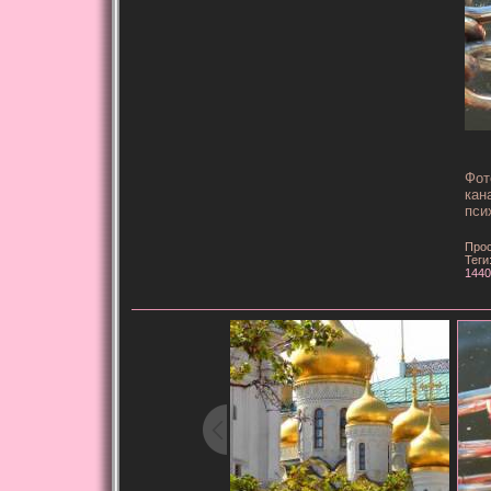
Фот
кан
пси
Прос
Теги
1440