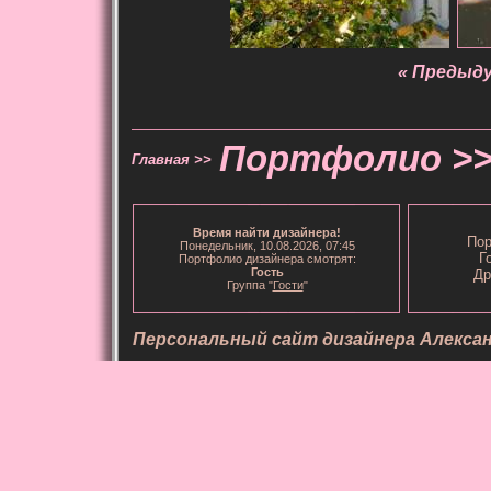
« Предыд
Портфолио >
Главная >>
Время
найти дизайнера
!
Пор
Понедельник, 10.08.2026, 07:45
Г
Портфолио дизайнера смотрят:
Гость
Др
Группа "
Гости
"
Персональный сайт дизайнера Алекса