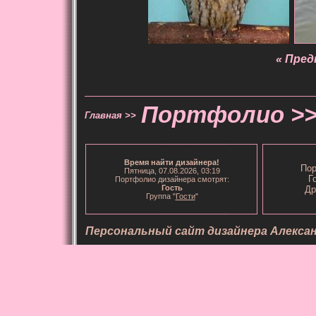
« Пре
Портфолио >
Главная >>
Время
найти дизайнера
!
Пор
Пятница, 07.08.2026, 03:19
Г
Портфолио дизайнера смотрят:
Гость
Др
Группа "
Гости
"
Персональный сайт дизайнера Алекса