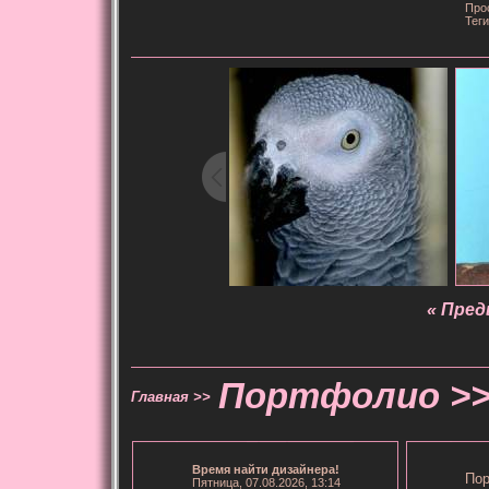
Про
Тег
« Пре
Портфолио >
Главная >>
Время
найти дизайнера
!
Пор
Пятница, 07.08.2026, 13:14