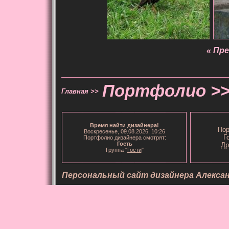
« Пр
Портфолио >
Главная >>
Время
найти дизайнера
!
Пор
Воскресенье, 09.08.2026, 10:26
Г
Портфолио дизайнера смотрят:
Гость
Др
Группа "
Гости
"
Персональный сайт дизайнера Алекса