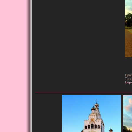
Прос
Теги
Цер