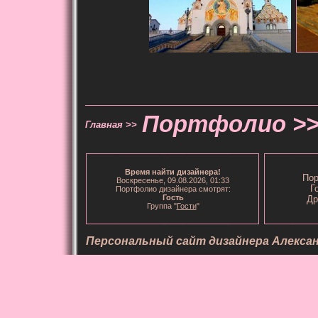
Портфолио >
Главная >>
Время
найти дизайнера
!
Пор
Воскресенье, 09.08.2026, 01:33
Г
Портфолио дизайнера смотрят:
Гость
Др
Группа "
Гости
"
Персональный сайт дизайнера Алекса