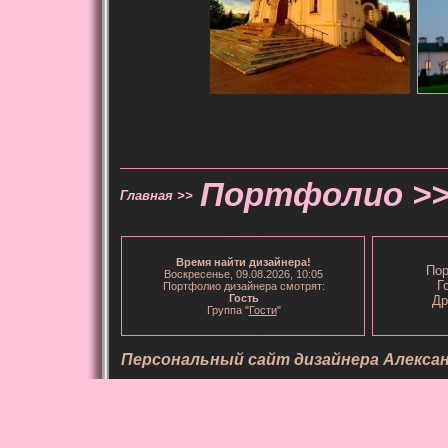
Портфолио >
Главная >>
Время
найти дизайнера
!
Пор
Воскресенье, 09.08.2026, 10:05
Г
Портфолио дизайнера смотрят:
Гость
Др
Группа "
Гости
"
Персональный сайт дизайнера Алекса