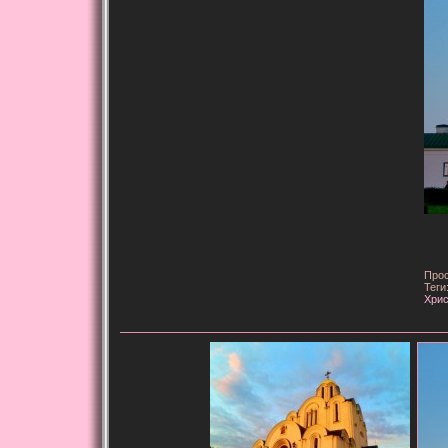
Прос
Теги
Хрис