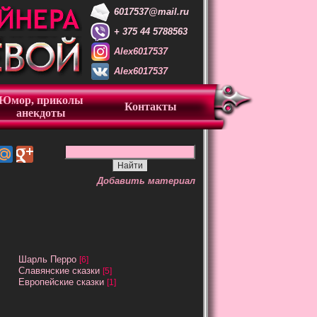
6017537@mail.ru
+ 375 44 5788563
Alex6017537
Alex6017537
Юмор, приколы
Контакты
анекдоты
Добавить материал
Шарль Перро
[6]
Славянские сказки
[5]
Европейские сказки
[1]