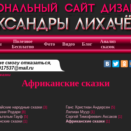
Полезное
Анализ
ы
Фото
Видео
Блог
Бесплатно
сказок
не смогу отказаться,
17537@mail.ru
казки
Африканские сказки
айские народные сказки
Ганс Христиан Андерсен
[3]
[5]
нни Родари
Лилиан Муур
[8]
[1]
ьгельм Гауф
Сергей Тимофеевич Аксаков
[5]
[1]
нские сказки
Африканские сказки
[1]
[1]