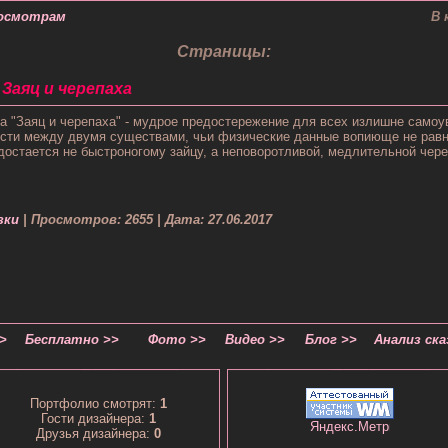
осмотрам
В 
Страницы:
 Заяц и черепаха
а "Заяц и черепаха" - мудрое предостережение для всех излишне само
ости между двумя существами, чьи физические данные вопиюще не равн
остается не быстроногому зайцу, а неповоротливой, медлительной чере
зки
| Просмотров: 2655 | Дата: 27.06.2017
>
Бесплатно >>
Фото >>
Видео >>
Блог >>
Анализ ска
Портфолио смотрят:
1
Гости дизайнера:
1
Друзья дизайнера:
0