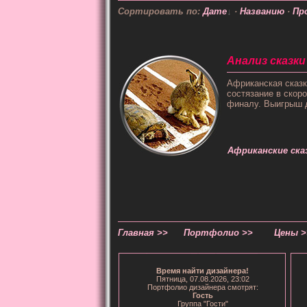
Сортировать по:
Дате
·
Названию
·
Пр
Анализ сказки
Африканская сказк
состязание в скор
финалу. Выигрыш д
Африканские ска
Главная >>
Портфолио >>
Цены >
Время
найти дизайнера
!
Пятница, 07.08.2026, 23:02
Портфолио дизайнера смотрят:
Гость
Группа "
Гости
"