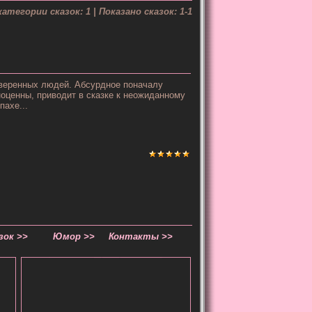
категории сказок:
1
| Показано сказок:
1-1
уверенных людей. Абсурдное поначалу
оценны, приводит в сказке к неожиданному
пахе...
зок >>
Юмор >>
Контакты >>