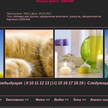
Размер фото: 1590x400
Просмотров: 2810
|
Дата: 26.02.2017
Теги:
обложка для группы
,
оформление вконтакте
,
шапка вк
,
оформление вк
,
Картинки 1590х400
Предыдущая
|
9
10
11
12
13
[
14
]
15
16
17
18
19
|
Следующа
>
Бесплатно >>
Фото >>
Видео >>
Блог >>
Анализ ска