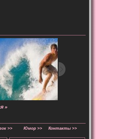
я »
зок >>
Юмор >>
Контакты >>