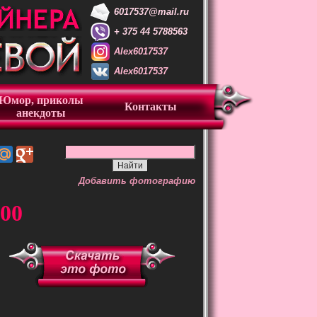
6017537@mail.ru
+ 375 44 5788563
Alex6017537
Alex6017537
Юмор, приколы
Контакты
анекдоты
Добавить фотографию
00