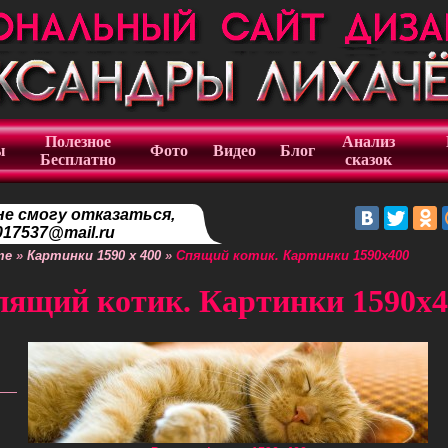
Полезное
Анализ
ы
Фото
Видео
Блог
Бесплатно
сказок
не смогу отказаться,
17537@mail.ru
те
»
Картинки 1590 х 400
»
Спящий котик. Картинки 1590х400
пящий котик. Картинки 1590х4