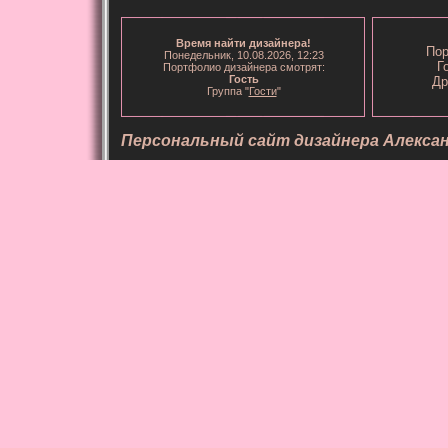
Время
найти дизайнера
!
Пор
Понедельник, 10.08.2026, 12:23
Г
Портфолио дизайнера смотрят:
Гость
Др
Группа "
Гости
"
Персональный сайт дизайнера Алекса