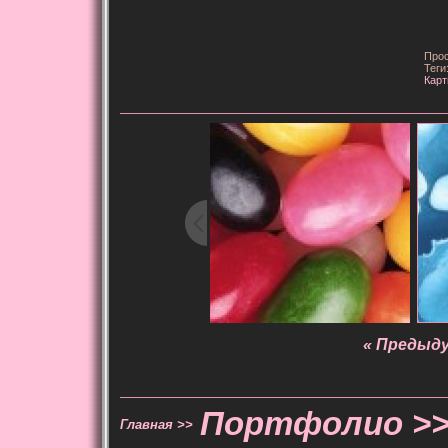
Прос
Теги
Карт
« Предыд
Портфолио >
Главная >>