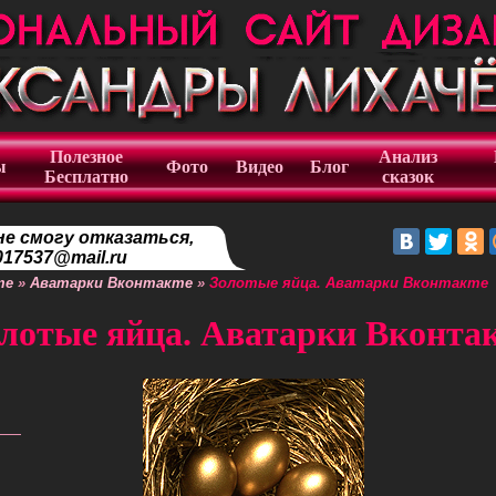
Полезное
Анализ
ы
Фото
Видео
Блог
Бесплатно
сказок
не смогу отказаться,
17537@mail.ru
те
»
Аватарки Вконтакте
»
Золотые яйца. Аватарки Вконтакте
лотые яйца. Аватарки Вконта