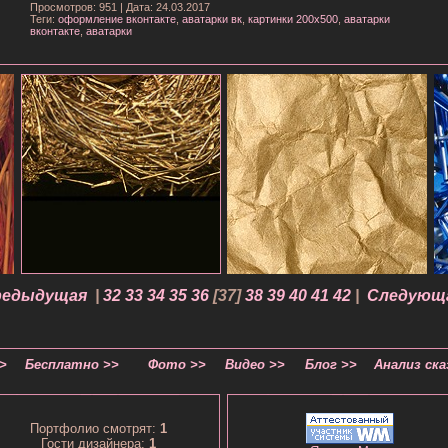
Просмотров: 951
|
Дата: 24.03.2017
Теги:
оформление вконтакте
,
аватарки вк
,
картинки 200х500
,
аватарки
вконтакте
,
аватарки
редыдущая
|
32
33
34
35
36
[
37
]
38
39
40
41
42
|
Следующа
>
Бесплатно >>
Фото >>
Видео >>
Блог >>
Анализ ска
Портфолио смотрят:
1
Гости дизайнера:
1