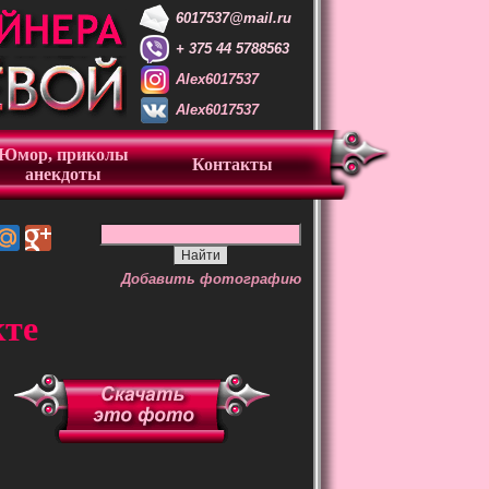
6017537@mail.ru
+ 375 44 5788563
Alex6017537
Alex6017537
Юмор, приколы
Контакты
анекдоты
Добавить фотографию
кте