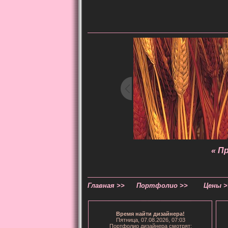
« П
Главная >>
Портфолио >>
Цены >
Время
найти дизайнера
!
Пятница, 07.08.2026, 07:03
Портфолио дизайнера смотрят: