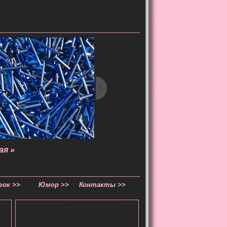
я »
зок >>
Юмор >>
Контакты >>