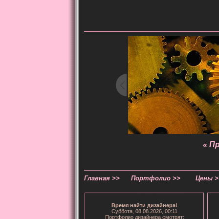
« П
Главная >>
Портфолио >>
Цены >
Время
найти дизайнера
!
Суббота, 08.08.2026, 00:11
Портфолио дизайнера смотрят: