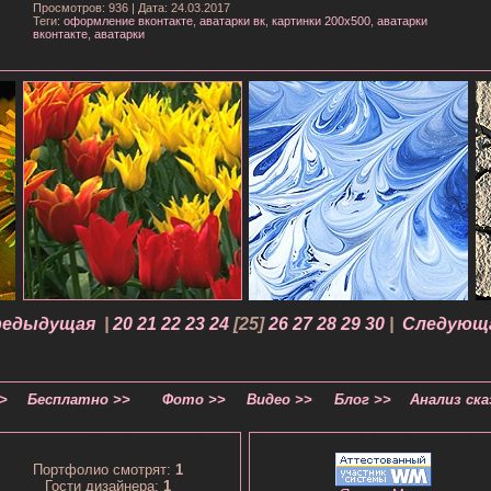
Просмотров: 936
|
Дата: 24.03.2017
Теги:
оформление вконтакте
,
аватарки вк
,
картинки 200х500
,
аватарки
вконтакте
,
аватарки
редыдущая
|
20
21
22
23
24
[
25
]
26
27
28
29
30
|
Следующа
>
Бесплатно >>
Фото >>
Видео >>
Блог >>
Анализ ска
Портфолио смотрят:
1
Гости дизайнера:
1