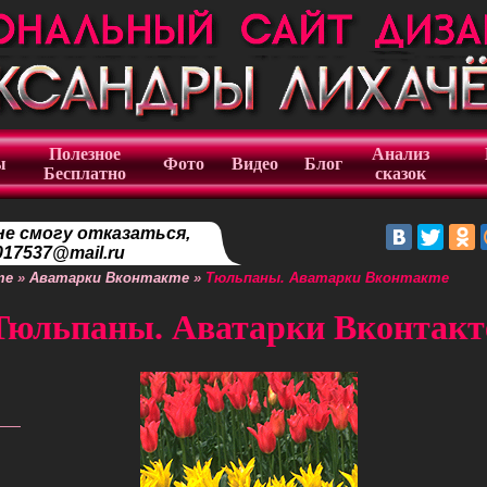
Полезное
Анализ
ы
Фото
Видео
Блог
Бесплатно
сказок
не смогу отказаться,
17537@mail.ru
те
»
Аватарки Вконтакте
»
Тюльпаны. Аватарки Вконтакте
Тюльпаны. Аватарки Вконтакт