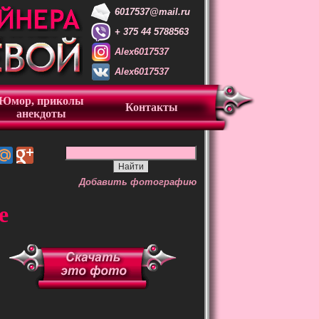
6017537@mail.ru
+ 375 44 5788563
Alex6017537
Alex6017537
Юмор, приколы
Контакты
анекдоты
Добавить фотографию
е