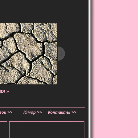
я »
зок >>
Юмор >>
Контакты >>