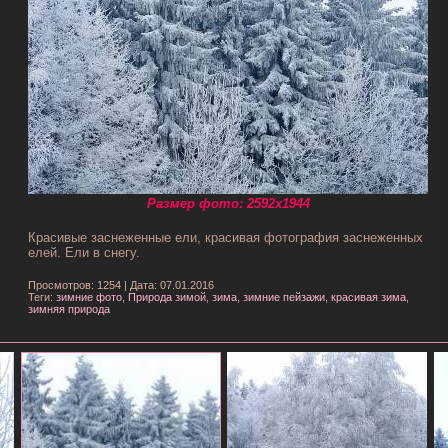
Размер фото: 2592x1944
Красивые заснеженные ели, красивая фотография заснеженных
елей. Ели в снегу.
Просмотров: 1254
|
Дата: 07.01.2016
Теги:
зимние фото
,
Природа зимой
,
зима
,
зимние пейзажи
,
красивая зима
,
зимняя природа