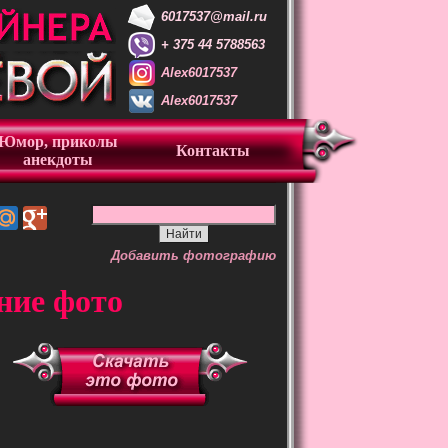
6017537@mail.ru
+ 375 44 5788563
Alex6017537
Alex6017537
Юмор, приколы
Контакты
анекдоты
Добавить фотографию
ние фото