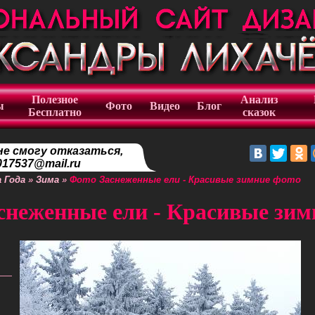
Полезное
Анализ
ы
Фото
Видео
Блог
Бесплатно
сказок
не смогу отказаться,
17537@mail.ru
 Года
»
Зима
»
Фото Заснеженные ели - Красивые зимние фото
снеженные ели - Красивые зим