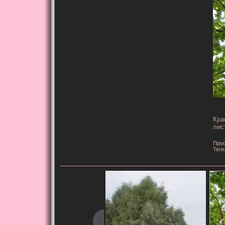
Кра
лис
Прос
Теги