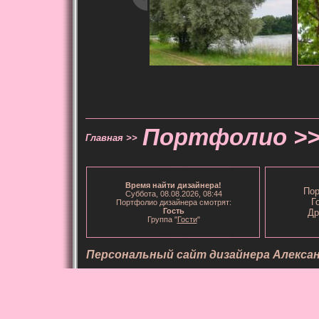
Портфолио >
Главная >>
Время
найти дизайнера
!
Пор
Суббота, 08.08.2026, 08:44
Г
Портфолио дизайнера смотрят:
Гость
Др
Группа "
Гости
"
Персональный сайт дизайнера Алекса