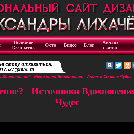
Полезное
Анализ
ы
Фото
Видео
Блог
Бесплатно
сказок
не смогу отказаться,
17537@mail.ru
 Вдохновение? - Источники Вдохновения - Алиса в Стране Чудес
ение? - Источники Вдохновени
Чудес