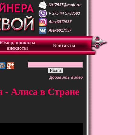
6017537@mail.ru
+ 375 44 5788563
Alex6017537
Alex6017537
Юмор, приколы
Контакты
анекдоты
Добавить видео
я - Алиса в Стране