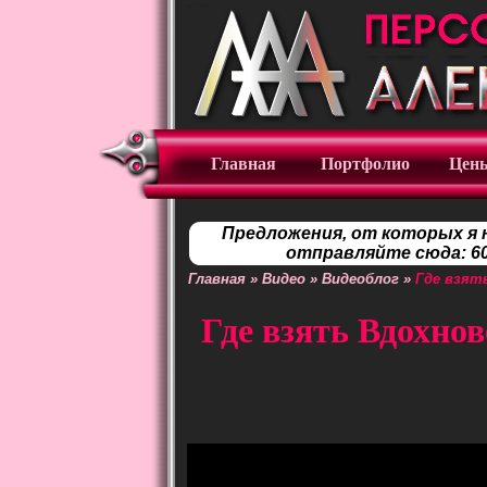
Главная
Портфолио
Цен
Предложения, от которых я 
отправляйте сюда: 60
Главная
»
Видео
»
Видеоблог
»
Где взять
Где взять Вдохнов