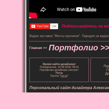
Подписывайтесь на мой
Видео заставка "Мечты кроликов". Пародия на видео
Портфолио >
Главная >>
Время
найти дизайнера
!
Пор
Понедельник, 10.08.2026, 08:41
Г
Портфолио дизайнера смотрят:
Гость
Др
Группа "
Гости
"
Персональный сайт дизайнера Алекса