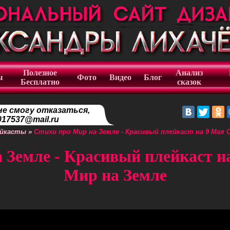
Полезное
Анализ
ы
Фото
Видео
Блог
Бесплатно
сказок
не смогу отказаться,
17537@mail.ru
ейкасты
»
Стихи про Мир на Земле - Красивый плейкаст на 9 Мая 
 Земле - Красивый плейкаст н
Мир на Земле