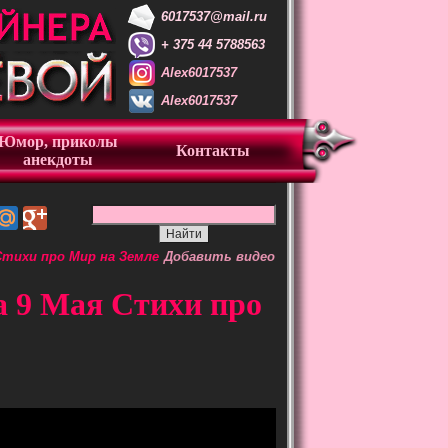
6017537@mail.ru
+ 375 44 5788563
Alex6017537
Alex6017537
Юмор, приколы
Контакты
анекдоты
Стихи про Мир на Земле
Добавить видео
а 9 Мая Стихи про