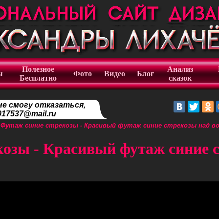
Полезное
Анализ
ы
Фото
Видео
Блог
Бесплатно
сказок
не смогу отказаться,
17537@mail.ru
»
Футаж синие стрекозы - Красивый футаж синие стрекозы над в
козы - Красивый футаж синие с