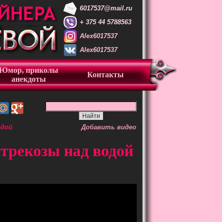
6017537@mail.ru
+ 375 44 5788563
Alex6017537
Alex6017537
Юмор, приколы
Контакты
анекдоты
одой
Добавить видео
трекозы над водой