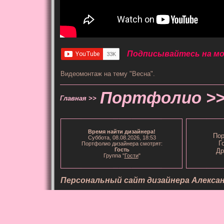
Подписывайтесь на мой
Видеомонтаж на тему "Весна".
Портфолио >
Главная >>
Время
найти дизайнера
!
Пор
Суббота, 08.08.2026, 18:53
Г
Портфолио дизайнера смотрят:
Гость
Др
Группа "
Гости
"
Персональный сайт дизайнера Алекса