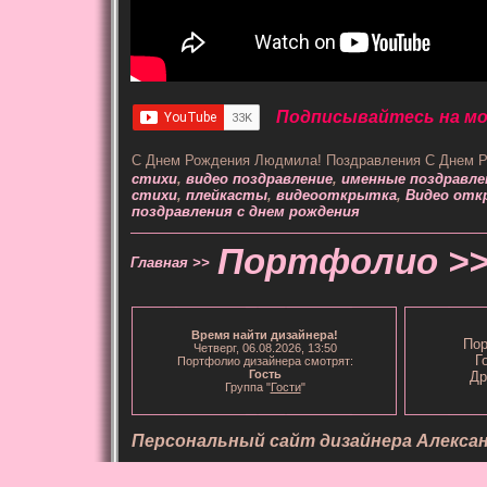
Подписывайтесь на мой
С Днем Рождения Людмила! Поздравления С Днем Р
стихи
,
видео поздравление
,
именные поздравле
стихи
,
плейкасты
,
видеооткрытка
,
Видео от
поздравления с днем рождения
Портфолио >
Главная >>
Время
найти дизайнера
!
Пор
Четверг, 06.08.2026, 13:50
Г
Портфолио дизайнера смотрят:
Гость
Др
Группа "
Гости
"
Персональный сайт дизайнера Алекса