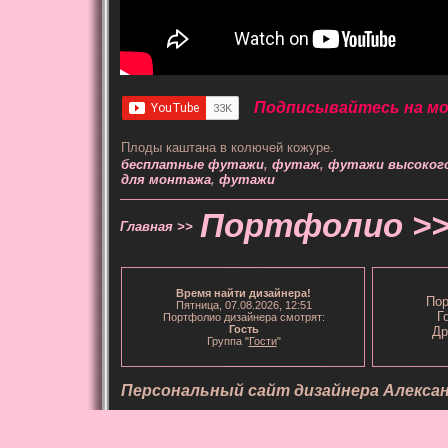
Подписывайтесь на мой
Плоды каштана в колючей кожуре.
бесплатные футажи
,
футаж
,
футажи высокого
для монтажа
,
футажи
Портфолио >
Главная >>
Время
найти дизайнера
!
Пор
Пятница, 07.08.2026, 12:51
Г
Портфолио дизайнера смотрят:
Гость
Др
Группа "
Гости
"
Персональный сайт дизайнера Алекса