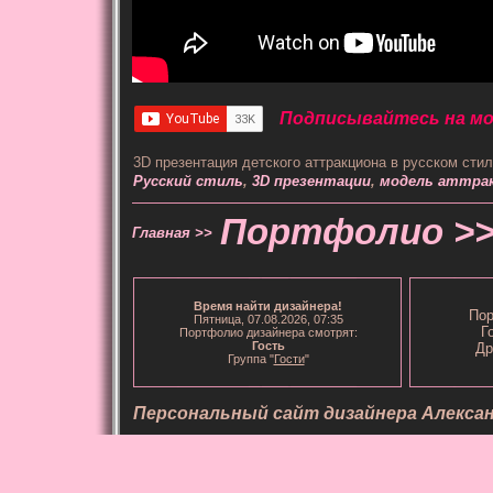
Подписывайтесь на мой
3D презентация детского аттракциона в русском стил
Русский стиль
,
3D презентации
,
модель аттра
Портфолио >
Главная >>
Время
найти дизайнера
!
Пор
Пятница, 07.08.2026, 07:35
Г
Портфолио дизайнера смотрят:
Гость
Др
Группа "
Гости
"
Персональный сайт дизайнера Алекса