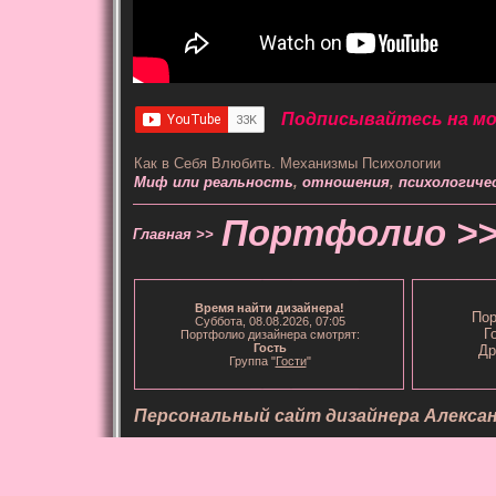
Подписывайтесь на мой
Как в Себя Влюбить. Механизмы Психологии
Миф или реальность
,
отношения
,
психологиче
Портфолио >
Главная >>
Время
найти дизайнера
!
Пор
Суббота, 08.08.2026, 07:05
Г
Портфолио дизайнера смотрят:
Гость
Др
Группа "
Гости
"
Персональный сайт дизайнера Алекса