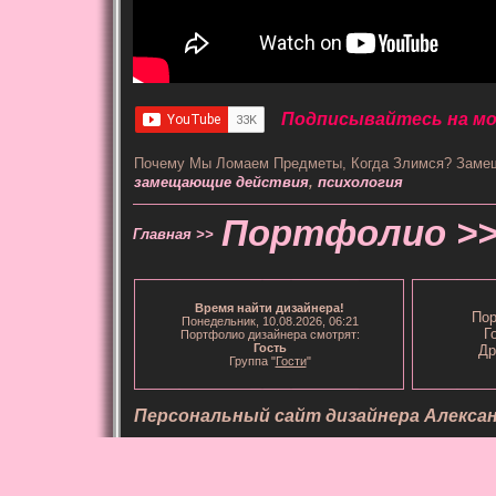
Подписывайтесь на мой
Почему Мы Ломаем Предметы, Когда Злимся? Заме
замещающие действия
,
психология
Портфолио >
Главная >>
Время
найти дизайнера
!
Пор
Понедельник, 10.08.2026, 06:21
Г
Портфолио дизайнера смотрят:
Гость
Др
Группа "
Гости
"
Персональный сайт дизайнера Алекса