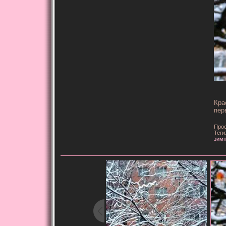
Кра
пер
Прос
Теги
зимн