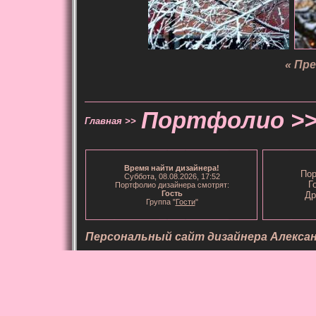
« Пр
Портфолио >
Главная >>
Время
найти дизайнера
!
Пор
Суббота, 08.08.2026, 17:52
Г
Портфолио дизайнера смотрят:
Гость
Др
Группа "
Гости
"
Персональный сайт дизайнера Алекса