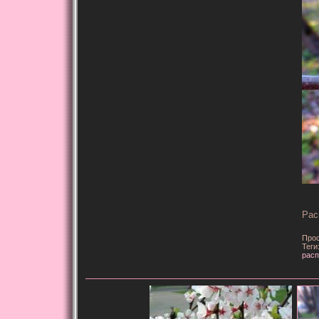
Рас
Прос
Теги
расп