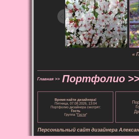
« 
Портфолио >
Главная >>
Время
найти дизайнера
!
Пор
Пятница, 07.08.2026, 13:04
Г
Портфолио дизайнера смотрят:
Гость
Др
Группа "
Гости
"
Персональный сайт дизайнера Алекса