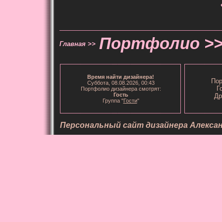
Портфолио >
Главная >>
Время
найти дизайнера
!
Пор
Суббота, 08.08.2026, 00:43
Г
Портфолио дизайнера смотрят:
Гость
Др
Группа "
Гости
"
Персональный сайт дизайнера Алекса