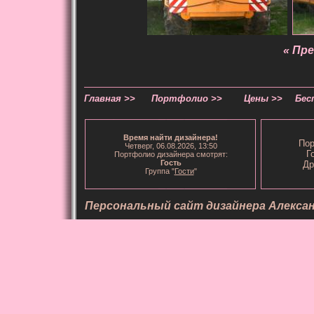
« Пр
Главная >>
Портфолио >>
Цены >>
Бес
Время
найти дизайнера
!
Пор
Четверг, 06.08.2026, 13:50
Г
Портфолио дизайнера смотрят:
Гость
Др
Группа "
Гости
"
Персональный сайт дизайнера Алекса