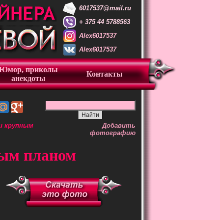
6017537@mail.ru
+ 375 44 5788563
Alex6017537
Alex6017537
Юмор, приколы
Контакты
анекдоты
и крупным
Добавить
фотографию
ным планом