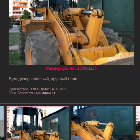
Размер фото: 1500x1125
Бульдозер колёсный, крупный план.
Просмотров: 1303
|
Дата: 14.06.2011
Теги:
Строительные машины