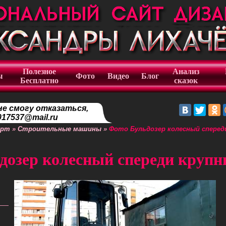
Полезное
Анализ
ы
Фото
Видео
Блог
Бесплатно
сказок
не смогу отказаться,
17537@mail.ru
орт
»
Строительные машины
»
Фото Бульдозер колесный сперед
дозер колесный спереди круп