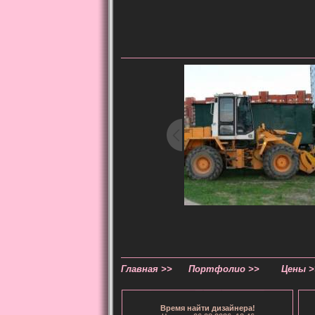
Главная >>
Портфолио >>
Цены >
Время
найти дизайнера
!