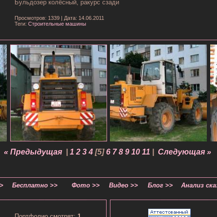
Бульдозер колёсный, ракурс сзади
Просмотров: 1339
|
Дата: 14.06.2011
Теги:
Строительные машины
« Предыдущая
|
1
2
3
4
[
5
]
6
7
8
9
10
11
|
Следующая »
>
Бесплатно >>
Фото >>
Видео >>
Блог >>
Анализ ска
Портфолио смотрят:
1