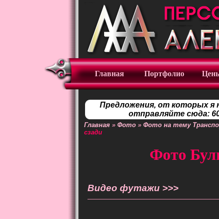
Главная
Портфолио
Цен
Предложения, от которых я 
отправляйте сюда: 60
Главная
»
Фото
»
Фото на тему Трансп
сзади
Фото Буль
Видео футажи >>>