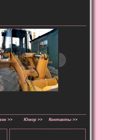
зок >>
Юмор >>
Контакты >>