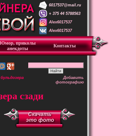
6017537@mail.ru
+ 375 44 5788563
Alex6017537
Alex6017537
Юмор, приколы
Контакты
анекдоты
 бульдозера
Добавить
фотографию
зера сзади