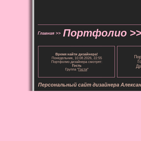
Портфолио >
Главная >>
Время
найти дизайнера
!
Пор
Понедельник, 10.08.2026, 22:55
Г
Портфолио дизайнера смотрят:
Гость
Др
Группа "
Гости
"
Персональный сайт дизайнера Алекса