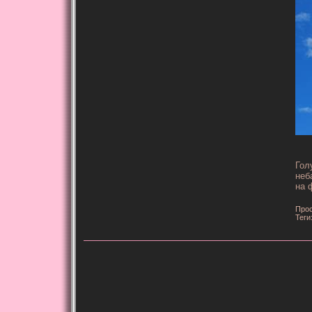
Гол
неб
на 
Прос
Теги