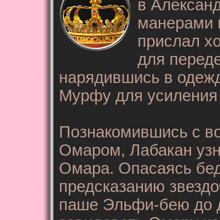
в Александ
манерами 
прислал х
для переде
нарядившись в одежд
Мурфу для усиления 
Познакомившись с во
Омаром, Лабакан уз
Омара. Опасаясь бед
предсказанию звездо
паше Эльфи-бею до д