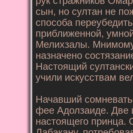
рук стражников Омар
сын, но султан не по
способа переубедить
приближенной, умно
Мелихзалы. Мнимому
назначено состязание
Настоящий султанский
учили искусствам ве
Начавший сомневатьс
фее Адолзаиде. Две 
настоящего принца. 
Лабакану, потребова