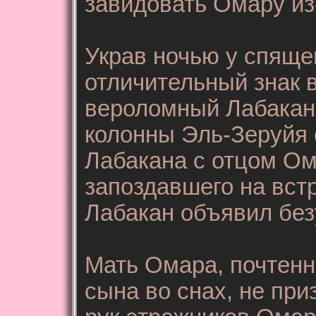
завидовать Омару из
Украв ночью у спящег
отличительный знак 
вероломный Лабакан 
колонны Эль-Зеруйя 
Лабакана с отцом Ом
запоздавшего на вст
Лабакан объявил бе
Мать Омара, почтенн
сына во снах, не пр