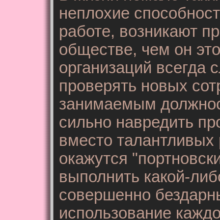
неплохие способности
работе, возникают п
обществе, чем он эт
организаций всегда 
проверять новых сот
занимаемым должнос
сильно навредить пр
вместо талантливых 
окажутся "портновск
выполнить какой-либ
совершенно бездарн
использование каждог