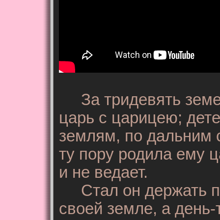
За тридевять земел
царь с царицею; дете
землям, по дальним 
ту пору родила ему ц
и не ведает.
Стал он держать пут
своей земле, а день-