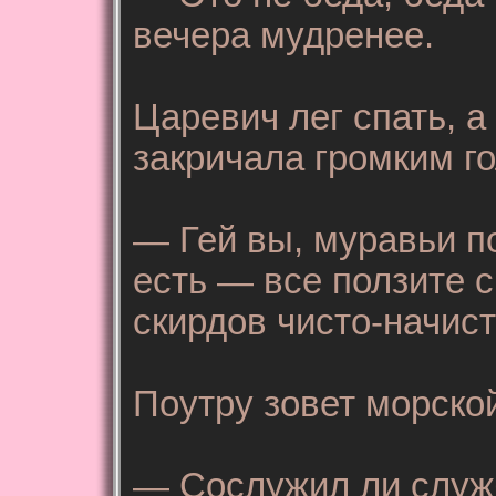
вечера мудренее.
Царевич лег спать, 
закричала громким г
— Гей вы, муравьи по
есть — все ползите 
скирдов чисто-начист
Поутру зовет морско
— Сослужил ли служ