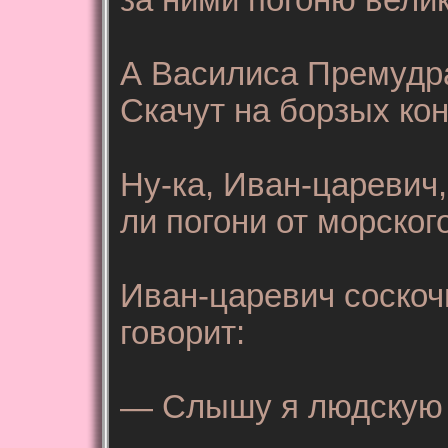
за ними погоню вели
А Василиса Премудра
Скачут на борзых кон
Ну-ка, Иван-царевич,
ли погони от морско
Иван-царевич соскочи
говорит:
— Слышу я людскую 