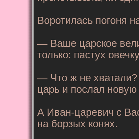
Воротилась погоня н
— Ваше царское вели
только: пастух овечку
— Что ж не хватали?
царь и послал новую
А Иван-царевич с В
на борзых конях.