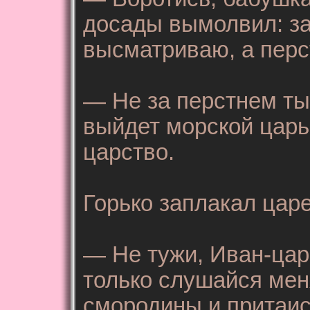
досады вымолвил: за
высматриваю, а перст
— Не за перстнем ты
выйдет морской царь
царство.
Горько заплакал цар
— Не тужи, Иван-царе
только слушайся меня
смородины и притаис