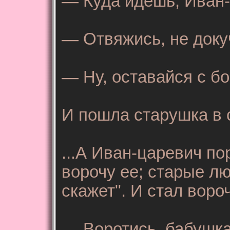
— Куда идешь, Иван
— Отвяжись, не докуч
— Ну, оставайся с б
И пошла старушка в 
...А Иван-царевич по
ворочу ее; старые лю
скажет". И стал воро
— Воротись, бабушка,