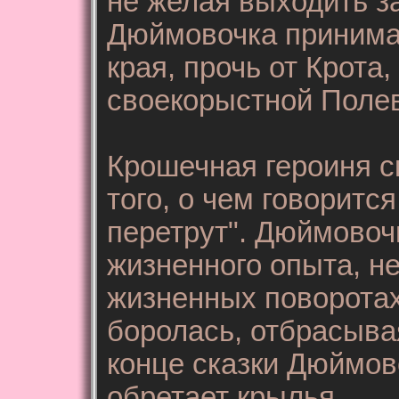
не желая выходить за
Дюймовочка принимае
края, прочь от Крота
своекорыстной Поле
Крошечная героиня с
того, о чем говоритс
перетрут". Дюймовоч
жизненного опыта, не
жизненных поворотах
боролась, отбрасыва
конце сказки Дюймов
обретает крылья.